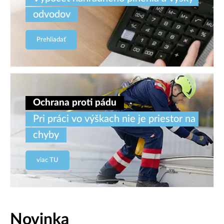
odvodov
Prehliadať
Ochrana proti pádu
Pri práci vo výškach nie je priestor na
chyby
viac TU
Novinka