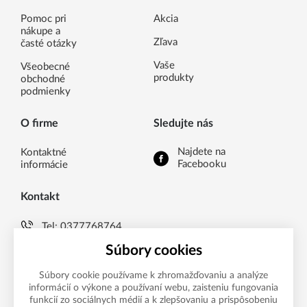
Pomoc pri
Akcia
nákupe a
Zľava
časté otázky
Vaše
Všeobecné
produkty
obchodné
podmienky
O firme
Sledujte nás
Najdete na
Kontaktné
Facebooku
informácie
Kontakt
Tel:
0377768764
Súbory cookies
E-
eshop@dexis.sk
mail:
Súbory cookie používame k zhromažďovaniu a analýze
Hlavná 1893, 952 01
informácií o výkone a používaní webu, zaisteniu fungovania
Vráble, SK
funkcií zo sociálnych médií a k zlepšovaniu a prispôsobeniu