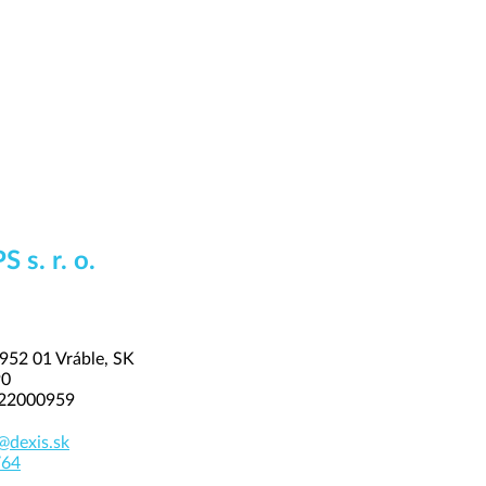
 s. r. o.
952 01 Vráble, SK
90
22000959
@dexis.sk
764