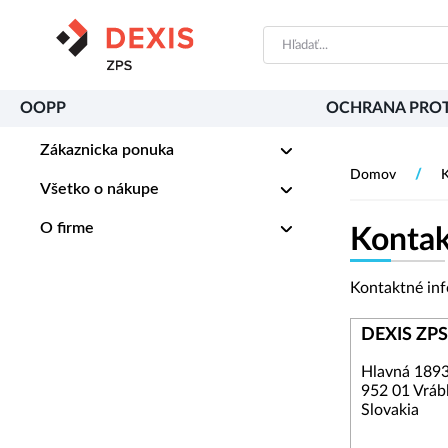
PŘESKOČIT NAVIGACI
OOPP
OCHRANA PROT
Zákaznicka ponuka
/
Domov
K
Všetko o nákupe
O firme
Kontak
Kontaktné in
DEXIS ZPS 
Hlavná 189
952 01 Vráb
Slovakia