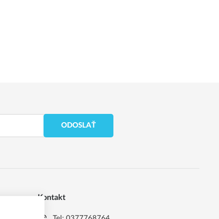
ODOSLAŤ
Kontakt
Tel:
0377768764