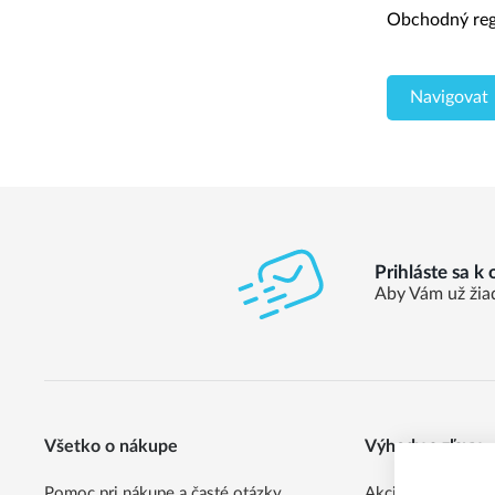
Obchodný regi
Navigovat
Prihláste sa k
Aby Vám už žia
Všetko o nákupe
Výhody a zľavy
Pomoc pri nákupe a časté otázky
Akcia