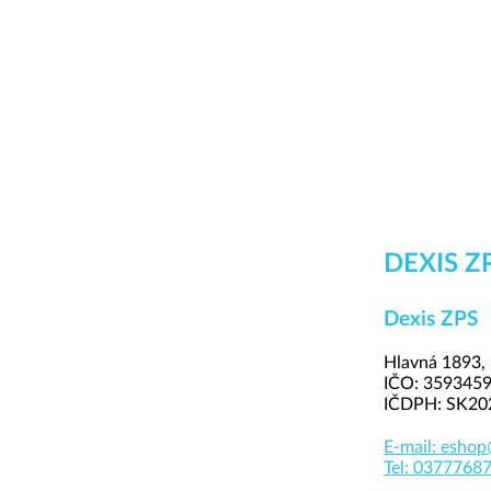
DEXIS ZPS
Dexis ZPS
Hlavná 1893, 
IČO: 359345
IČDPH: SK20
E-mail:
eshop
Tel:
0377768