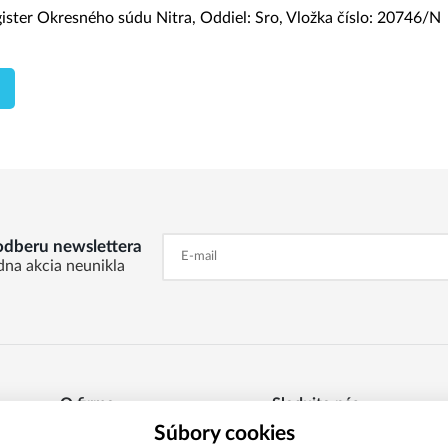
ster Okresného súdu Nitra, Oddiel: Sro, Vložka číslo: 20746/N
 odberu newslettera
dna akcia neunikla
O firme
Sledujte nás
Súbory cookies
Kontaktné informácie