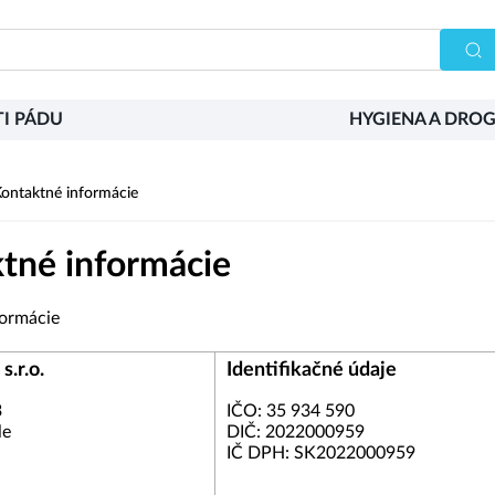
I PÁDU
HYGIENA A DROG
ontaktné informácie
tné informácie
formácie
s.r.o.
Identifikačné údaje
3
IČO:
35 934 590
le
DIČ:
2022000959
IČ DPH:
SK2022000959