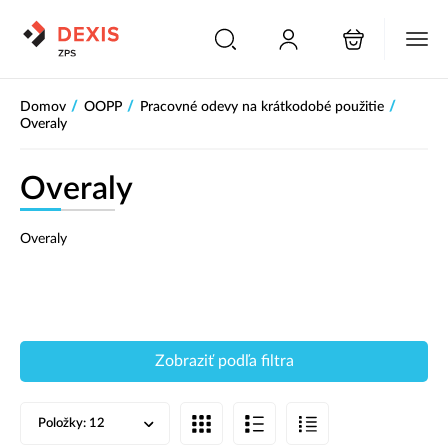
PŘESKOČIT NAVIGACI
/
/
/
Domov
OOPP
Pracovné odevy na krátkodobé použitie
Overaly
Overaly
Overaly
Zobraziť podľa filtra
Položky:
12