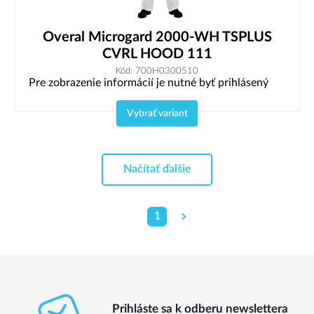
Overal Microgard 2000-WH TSPLUS
CVRL HOOD 111
Kód: 700H0300510
Pre zobrazenie informácií je nutné byť prihlásený
Vybrať variant
Načítať ďalšie
1
Prihláste sa k odberu newslettera