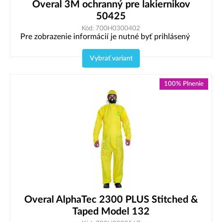
Overal 3M ochranný pre lakiernikov
50425
Kód: 700H0300402
Pre zobrazenie informácií je nutné byť prihlásený
Vybrať variant
100% Plnenie
Overal AlphaTec 2300 PLUS Stitched &
Taped Model 132