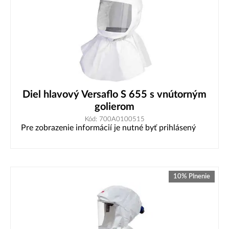
Diel hlavový Versaflo S 655 s vnútorným
golierom
Kód: 700A0100515
Pre zobrazenie informácií je nutné byť prihlásený
10% Plnenie