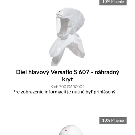
10% Plnenie
Diel hlavový Versaflo S 607 - náhradný
kryt
Kód: 700J0600004
Pre zobrazenie informácií je nutné byť prihlásený
10% Plnenie