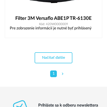
Filter 3M Versaflo ABE1P TR-6130E
Kód: 420W0000009
Pre zobrazenie informácií je nutné byť prihlásený
Načítať ďalšie
1
Prihláste sa k odberu newslettera