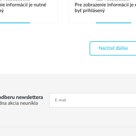
ie informácií je nutné
Pre zobrazenie informácií je
ný
byť prihlásený
Vybrať variant
Vybrať variant
Načítať ďalšie
 odberu newslettera
dna akcia neunikla