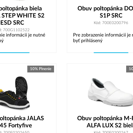
oltopánka biela
Obuv poltopánka D
 STEP WHITE S2
S1P SRC
ESD SRC
Kód: 700E0200796
d: 700G1102522
ie informácií je nutné
Pre zobrazenie informácií je
ný
byť prihlásený
Vybrať variant
Vybrať variant
10% Plnenie
10
oltopánka JALAS
Obuv poltopánka M-
45 Fortyfive
ALFA LUX S2 biel
d: 700E0202650
Kód: 700E0200267