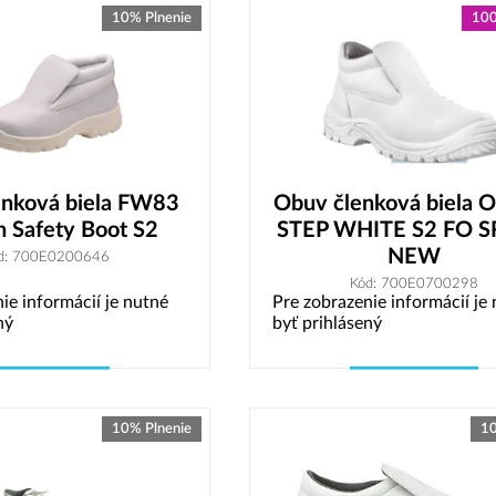
10% Plnenie
100
enková biela FW83
Obuv členková biela 
n Safety Boot S2
STEP WHITE S2 FO S
NEW
d: 700E0200646
Kód: 700E0700298
ie informácií je nutné
Pre zobrazenie informácií je
ný
byť prihlásený
Vybrať variant
Vybrať variant
10% Plnenie
10