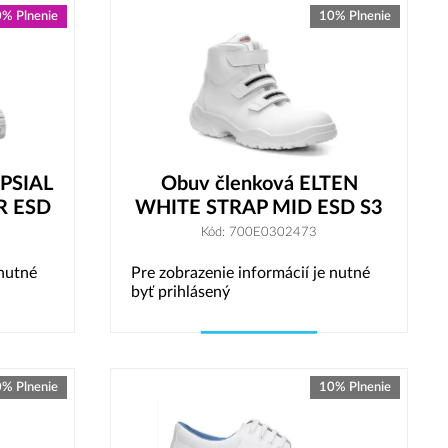
% Plnenie
10% Plnenie
OPSIAL
Obuv členková ELTEN
R ESD
WHITE STRAP MID ESD S3
Kód: 700E0302473
 nutné
Pre zobrazenie informácií je nutné
byť prihlásený
Vybrať variant
% Plnenie
10% Plnenie