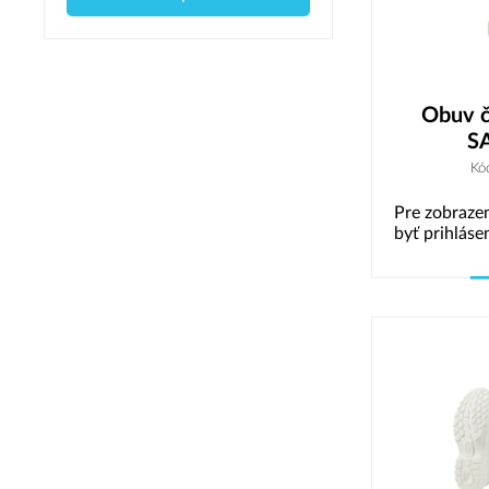
Obuv 
S
Kó
Pre zobrazen
byť prihláse