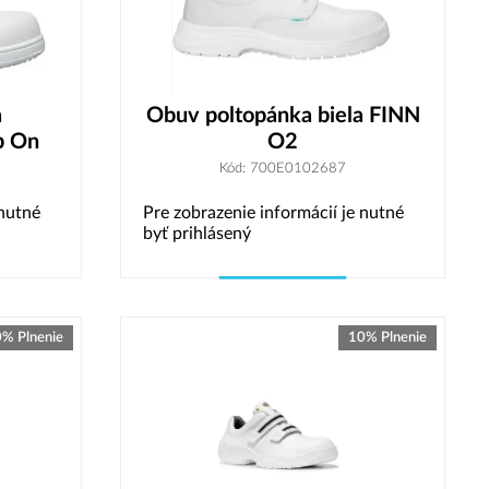
a
Obuv poltopánka biela FINN
p On
O2
Kód: 700E0102687
 nutné
Pre zobrazenie informácií je nutné
byť prihlásený
Vybrať variant
% Plnenie
10% Plnenie