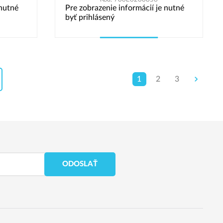
 nutné
Pre zobrazenie informácií je nutné
byť prihlásený
Vybrať variant
1
2
3
ODOSLAŤ