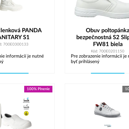
členková PANDA
Obuv poltopánk
ANITARY S1
bezpečnostná S2 Sli
FW81 biela
d: 700E0300133
Kód: 700E0201150
ie informácií je nutné
Pre zobrazenie informácií je
ný
byť prihlásený
Vybrať variant
Vybrať variant
100% Plnenie
10