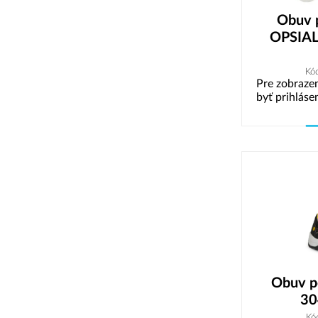
Obuv p
OPSIAL
Kó
Pre zobrazen
byť prihláse
Obuv p
30
Kó