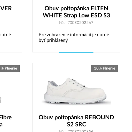
OVER
Obuv poltopánka ELTEN
WHITE Strap Low ESD S3
Kód: 700E0202267
 nutné
Pre zobrazenie informácií je nutné
byť prihlásený
Vybrať variant
% Plnenie
10% Plnenie
Fibre
Obuv poltopánka REBOUND
a
S2 SRC
Kód: 700E0200856