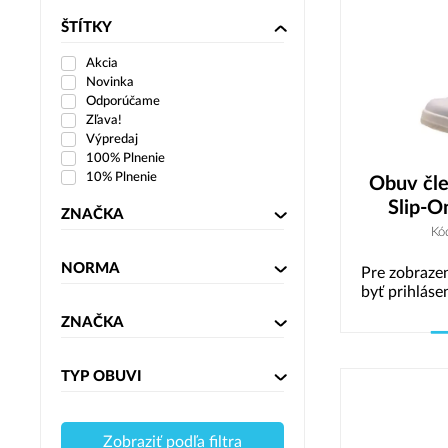
ŠTÍTKY
Akcia
Novinka
Odporúčame
Zľava!
Výpredaj
100% Plnenie
10% Plnenie
Obuv čl
Slip-O
ZNAČKA
Kó
NORMA
Pre zobrazen
byť prihláse
ZNAČKA
TYP OBUVI
Zobraziť podľa filtra