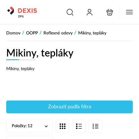
PŘESKOČIT NAVIGACI
/
/
/
Domov
OOPP
Reflexné odevy
Mikiny, tepláky
Mikiny, tepláky
Mikiny, tepláky
Zobraziť podľa filtra
Položky:
12